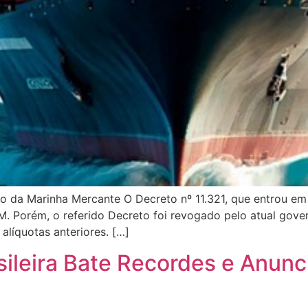
 da Marinha Mercante O Decreto nº 11.321, que entrou em 
 Porém, o referido Decreto foi revogado pelo atual govern
alíquotas anteriores. […]
sileira Bate Recordes e Anun