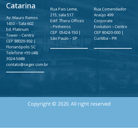
Catarina
Rua Pais Leme,
Rua Comendador
215, sala 517
Araújo 499
Av. Mauro Ramos
Edif. Thera Offices
Corporate
1450 – Sala 602
– Pinheiros
Evolution – Centro
Ed. Platinum
CEP 05424-150 |
CEP 80420-000 |
Tower – Centro
São Paulo – SP
Curitiba – PR
CEP 88020-302 |
Florianópolis SC
Telefone +55 (48)
3024-5688
contato@seger.com.br
Copyright © 2020. All right reserved